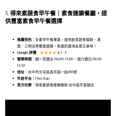
5.
得來素蔬食早午餐｜素食連鎖餐廳，提
供豐富素食早午餐選擇
推薦特色
：全素早午餐專賣，提供創意蔬食蛋餅、漢
堡、三明治等豐富選擇，無蛋奶選項友善又美味！
Google 評價
：
4.3 / 5
營業時間
：週一至週五 06:00–13:00、週六週日 06:30-
13:30
地址
：
台中市北屯區昌平路一段180號
外送平台：
Uber Eats
官方社群
：
得來素蔬食連鎖餐飲 台中昌平直營店