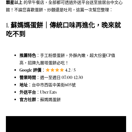
顆星以上
的早午餐店，全部都可透過外送平台送至旅居台中文心
館！不論您喜歡蛋餅、炒麵還是吐司，這篇一次幫您整理：
1.
蘇媽媽蛋餅｜
傳統口味再進化，晚來就
吃不到
推薦特色
：手工粉漿蛋餅，外酥內嫩，超大份量CP值
高，招牌九層塔蛋餅必吃！
Google 評價
：
4.2 / 5
營業時間
：週一至週日 07:00–12:30
地址
：
台中市西區中美街605號
外送平台
：
Uber Eats
官方社群
：
蘇媽媽蛋餅