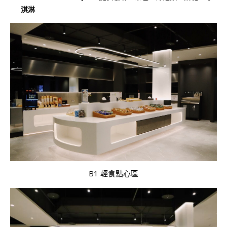
淇淋
B1 輕食點心區