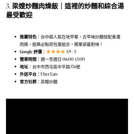
3.
梁嫂炒麵肉燥飯｜這裡的炒麵和綜合湯
最受歡迎
推薦特色
：台中超人氣在地早餐，古早味炒麵搭配香濃
肉燥，經典必點荷包蛋組合，簡單卻最對味！
Google 評價
：
3.9 / 5
營業時間
：週一至週日 06:00–13:00
地址
：
台中市西屯區中平路376號
外送平台：
Uber Eats
官方社群
：
梁嫂炒麵